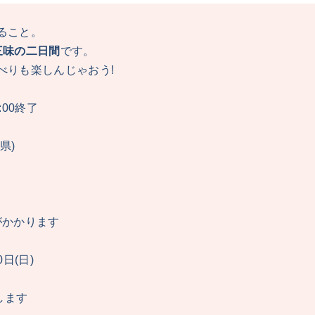
ること。
三味の二日間
です。
べりも楽しんじゃおう!
5:00終了
県)
円がかかります
日(日)
します