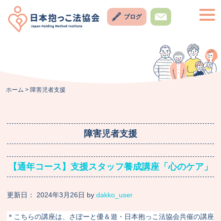
Skip
togg
to
ブログ
navi
content
お問い
合わせ
ホーム
>
障害児者支援
障害児者支援
【通年コース】支援スタッフ養成講座「心のケア」
更新日：
2024年3月26日
by
dakko_user
＊こちらの講座は、さぽーと優＆遊・日本抱っこ法協会共催の講座