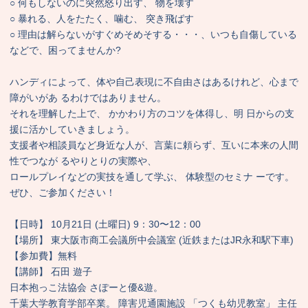
○ 何もしないのに突然怒り出す、 物を壊す
○ 暴れる、人をたたく、噛む、 突き飛ばす
○ 理由は解らないがすぐめそめそする・・・、いつも自傷している
などで、困ってませんか?
ハンディによって、体や自己表現に不自由さはあるけれど、心まで
障がいがあ るわけではありません。
それを理解した上で、 かかわり方のコツを体得し、明 日からの支
援に活かしていきましょう。
支援者や相談員など身近な人が、言葉に頼らず、互いに本来の人間
性でつなが るやりとりの実際や、
ロールプレイなどの実技を通して学ぶ、 体験型のセミナ ーです。
ぜひ、ご参加ください！
【日時】 10月21日 (土曜日) 9：30〜12：00
【場所】 東大阪市商工会議所中会議室 (近鉄またはJR永和駅下車)
【参加費】無料
【講師】 石田 遊子
日本抱っこ法協会 さぽーと優&遊。
千葉大学教育学部卒業。 障害児通園施設 「つくも幼児教室」 主任