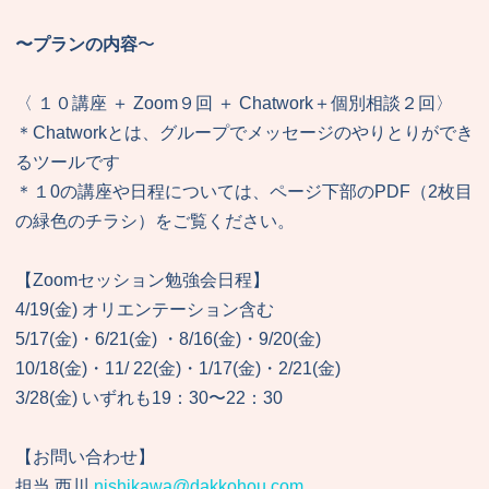
〜プランの内容
〜
〈 １０講座 ＋ Zoom９回 ＋ Chatwork＋個別相談２回〉
＊Chatworkとは、グループでメッセージのやりとりができ
るツールです
＊１0の講座や日程については、ページ下部のPDF（2枚目
の緑色のチラシ）をご覧ください。
【Zoomセッション勉強会日程】
4/19(金) オリエンテーション含む
5/17(金)・6/21(金) ・8/16(金)・9/20(金)
10/18(金)・11/ 22(金)・1/17(金)・2/21(金)
3/28(金) いずれも19：30〜22：30
【お問い合わせ】
担当 西川
nishikawa@dakkohou.com