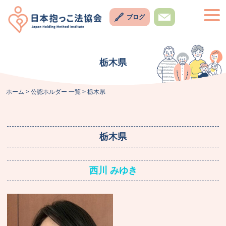
Skip
togg
to
ブログ
navi
content
お問い
合わせ
栃木県
ホーム
>
公認ホルダー 一覧
>
栃木県
栃木県
西川 みゆき